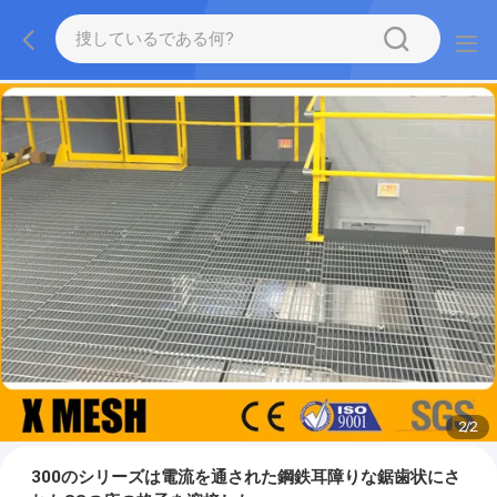
2
/
2
300のシリーズは電流を通された鋼鉄耳障りな鋸歯状にさ