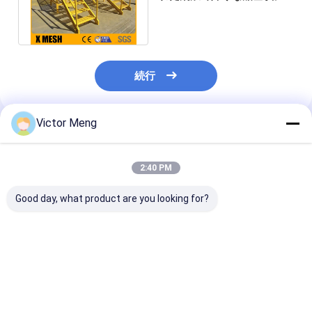
されたSSの床の格子を溶接
した
続行
Victor Meng
推薦されたプロダクト
2:40 PM
Good day, what product are you looking for?
セメントの植物300の
化学製品工場I棒タイプ
Bs729標準的
シリーズ棒ピッチ
は鋼鉄耳障りなアルミ
の植物は鋼鉄耳
30mmに耐える物質的
合金の物質的な幅1m
十字棒5mmに
なステンレス鋼の格子
を溶接した
した