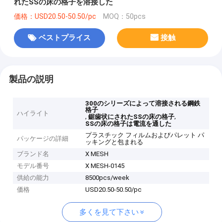
れたSSの床の格子を溶接した
価格：USD20.50-50.50/pc
MOQ：50pcs
ベストプライス
接触
製品の説明
300のシリーズによって溶接される鋼鉄
格子
ハイライト
,
,
鋸歯状にされたSSの床の格子
SSの床の格子は電流を通した
プラスチック フィルムおよびパレット パ
パッケージの詳細
ッキングと包まれる
ブランド名
X MESH
モデル番号
X MESH-0145
供給の能力
8500pcs/week
価格
USD20.50-50.50/pc
多くを見て下さい