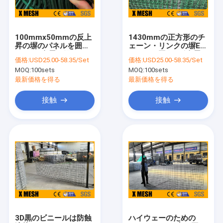
私達について
工場旅行
100mmx50mmの反上
1430mmの正方形のチ
昇の塀のパネルを囲う
ェーン・リンクの塀EN
品質管理
5mmの金属の網
13438を囲うV形金属の
価格:
USD25.00-58.35/Set
価格:
USD25.00-58.35/Set
網
MOQ:
100sets
MOQ:
100sets
私達に連絡しなさい
最新価格を得る
最新価格を得る
ニュース
接触
接触
場合
金属の網の囲うこと
チェーン・リンクの網の囲うこと
反上昇の網の塀
3D黒のビニールは防蝕
ハイウェーのための