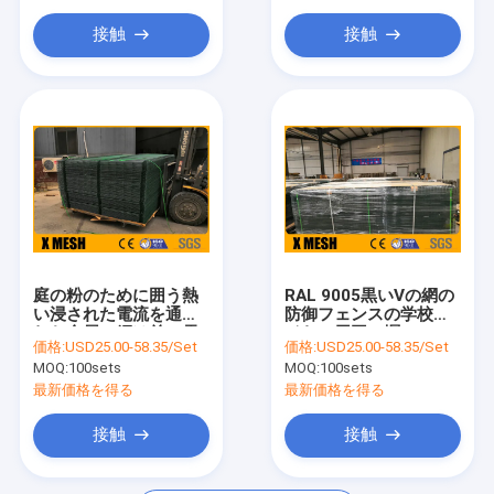
プラスチック網の網
接触
接触
金属の農場の塀
金属金具製品
防御バリア
庭の粉のために囲う熱
RAL 9005黒いVの網の
い浸された電流を通さ
防御フェンスの学校ワ
れた金属の網は前に電
イヤー周囲の塀
価格:
USD25.00-58.35/Set
価格:
USD25.00-58.35/Set
流を通されて塗った
MOQ:
100sets
MOQ:
100sets
最新価格を得る
最新価格を得る
接触
接触