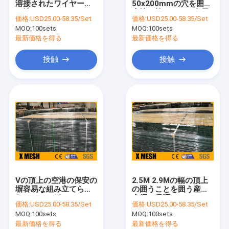
溶接されたワイヤー囲
50x200mmの穴を囲う
保証金属の囲うこと
に塗った
上塗を施してある金属
価格:
USD25.00-58.35/Set
価格:
USD25.00-58.35/Set
の網を粉にしなさい
MOQ:
溶接された鋼鉄格子
100sets
MOQ:
100sets
最新価格を得る
最新価格を得る
Gabionの金網
接触
接触
穴があいた金属の網
拡大された金属の網
窓スクリーンの網
構造の金網
ステンレス鋼の溶接された網
Vの頂上の空港の保安の
2.5M 2.9Mの幅の頂上
電流を通された溶接された網
塀容易な組み立てられ
の囲うことを囲う産業
た4mmワイヤーDia
金網の保証
価格:
USD25.00-58.35/Set
価格:
USD25.00-58.35/Set
編まれた金網
MOQ:
100sets
MOQ:
100sets
最新価格を得る
最新価格を得る