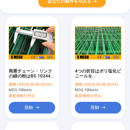
あなたの要件を与える
商業チェーン・リンク
4つの折目はポリ塩化ビ
の緑の粉はBS 10244
ニールを
M8*40mmを囲うこと
50mmx200mm囲う網
価格:
USD25.00-58.35/Set
価格:
USD25.00-58.35/Set
に塗った
に塗ったBS 10244に金
MOQ:
100sets
MOQ:
100sets
属をかぶせる
最新価格を得る
最新価格を得る
接触
接触