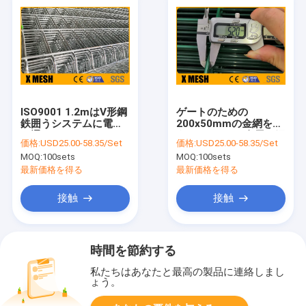
ISO9001 1.2mはV形鋼
ゲートのための
鉄囲うシステムに電流
200x50mmの金網を囲
を通した
うBS 10244の金属の網
価格:
USD25.00-58.35/Set
価格:
USD25.00-58.35/Set
MOQ:
100sets
MOQ:
100sets
最新価格を得る
最新価格を得る
接触
接触
時間を節約する
私たちはあなたと最高の製品に連絡しまし
ょう。