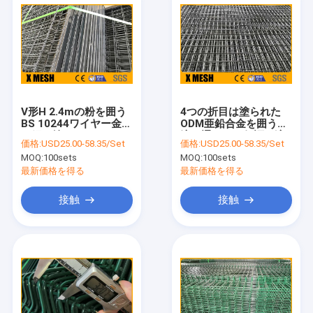
V形H 2.4mの粉を囲う
4つの折目は塗られた
BS 10244ワイヤー金属
ODM亜鉛合金を囲う電
の網は塗った
流を通された保証を溶
価格:
USD25.00-58.35/Set
価格:
USD25.00-58.35/Set
接した
MOQ:
100sets
MOQ:
100sets
最新価格を得る
最新価格を得る
接触
接触
家
プロダクト
VRショー