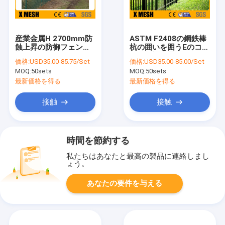
産業金属H 2700mm防
ASTM F2408の鋼鉄棒
蝕上昇の防御フェンス
杭の囲いを囲うEのコー
無し
トの保証金属
価格:
USD35.00-85.75/Set
価格:
USD35.00-85.00/Set
MOQ:
50sets
MOQ:
50sets
最新価格を得る
最新価格を得る
接触
接触
時間を節約する
私たちはあなたと最高の製品に連絡しまし
ょう。
あなたの要件を与える