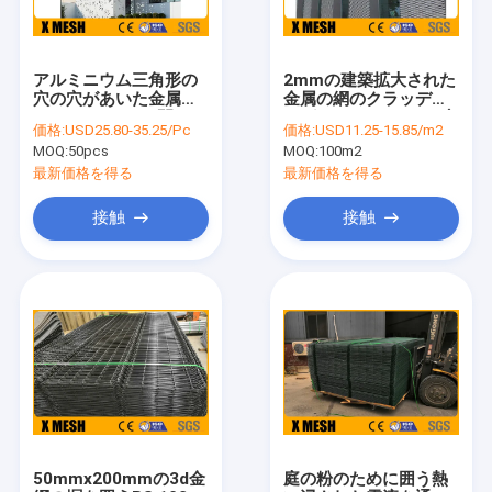
アルミニウム三角形の
2mmの建築拡大された
穴の穴があいた金属は
金属の網のクラッディ
69% 2400mmを開いた
ング10mm*40mmの穴
価格:
USD25.80-35.25/Pc
価格:
USD11.25-15.85/m2
一致させる
MOQ:
50pcs
MOQ:
100m2
最新価格を得る
最新価格を得る
接触
接触
家
プロダクト
VRショー
50mmx200mmの3d金
庭の粉のために囲う熱