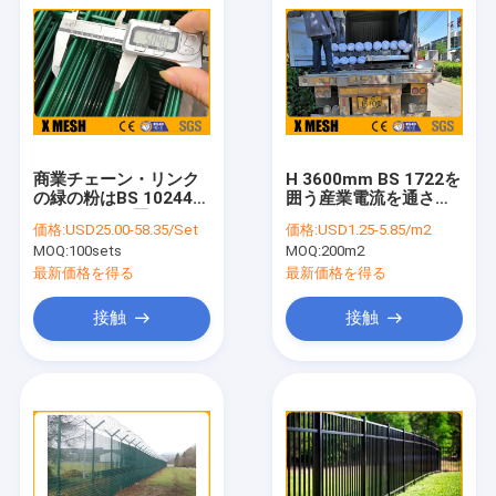
商業チェーン・リンク
H 3600mm BS 1722を
の緑の粉はBS 10244
囲う産業電流を通され
M8*40mmを囲うこと
たチェーン・リンクの
価格:
USD25.00-58.35/Set
価格:
USD1.25-5.85/m2
に塗った
網
MOQ:
100sets
MOQ:
200m2
最新価格を得る
最新価格を得る
接触
接触