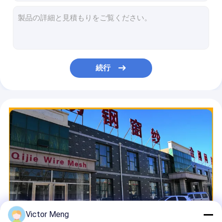
プラスチック網の網
Xの網の天井は鋼鉄耳障りな十字棒5mm滑らかなタイプを溶接した
300のシリーズは電流を通された鋼鉄耳障りな鋸歯状にされたSSの床の格子を溶接した
金属の農場の塀
長さの2000mm溶接された鋼鉄格子は電流を通された格子網を鋸歯状にした
構造ASTM A1011のための5mmの横木によって溶接される鋼鉄格子
金属金具製品
石油精製所は溶接された鋼鉄格子30mmx100mmの穴に電流を通した
続行
防御バリア
A36鋼鉄溶接された鋼鉄格子25×5の鋼鉄開いた網のフロアーリング
ピッチの100mm溶接された鋼鉄格子は電流を通された1000mmを鋸歯状にした
明白な棒はセメントの植物のための鋼鉄耳障りで熱い電流を通された2000mmを溶接した
排水処理のための鋸歯状にされた表面の溶接された鋼鉄格子30mmx100mmの穴
ワイヤーDia 4mmは4×1×1mが洪水の地すべりを防ぐ網のGabionのバスケットを溶接した
Victor Meng