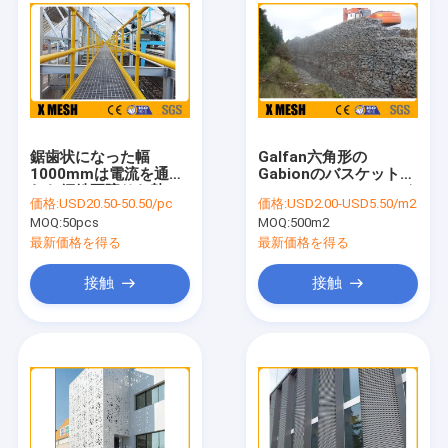
鋸歯状になった幅
Galfan六角形の
1000mmは電流を通さ
Gabionのバスケット
れた鋼鉄耳障りな熱い
ASTM A974 2mmワイ
価格:
USD20.50-50.50/pc
価格:
USD2.00-USD5.50/m2
溶接した
ヤーDia
MOQ:
50pcs
MOQ:
500m2
最新価格を得る
最新価格を得る
接触
接触