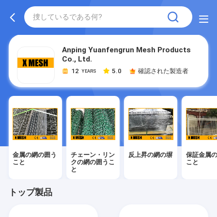
Anping Yuanfengrun Mesh Products
Co., Ltd.
12
5.0
確認された製造者
YEARS
金属の網の囲う
チェーン・リン
反上昇の網の塀
保証金属
こと
クの網の囲うこ
こと
と
トップ製品