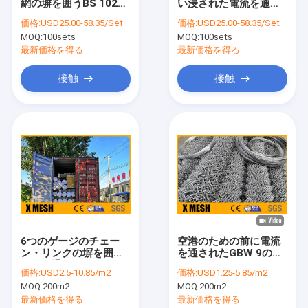
網の塀を囲うBS 10244
い浸された電流を通さ
私達について
の金属の網
れた金属の網は前に電
価格:
USD25.00-58.35/Set
価格:
USD25.00-58.35/Set
流を通されて塗った
MOQ:
100sets
MOQ:
100sets
工場旅行
最新価格を得る
最新価格を得る
品質管理
接触
接触
私達に連絡しなさい
ニュース
場合
金属の網の囲うこと
6つのゲージのチェー
空港のための前に電流
ン・リンクの塀を囲う
を通されたGBW 9のゲ
チェーン・リンクの網の囲うこと
KxTの縁のチェーン・
ージのチェーン・リン
価格:
USD2.5-10.85/m2
価格:
USD1.25-5.85/m2
リンクの網
クの塀
反上昇の網の塀
MOQ:
200m2
MOQ:
200m2
最新価格を得る
最新価格を得る