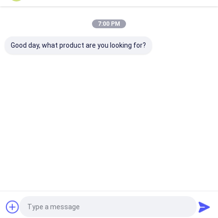
7:00 PM
Qijieの親会社のAnping Shengheの金属線の網MFG Co.、株式
会社は1999年にセットアップされた。それは中国で「金網の
Good day, what product are you looking for?
家」の評判があるAnpingにある。QijieはShengheによって輸
出のために特に確立される。会社は「1つチーム、2つのブラ
ンド」の管理システムおよび開発戦略を実行する!私達は
40,000平方メートルをカバーする500,000のドルの登録され
ていた首都が付いているこのラインの一流企業でしたり3つ
の植物区域、30台のステンレス鋼の編まれた網機械、18台の
溶接...
詳細情報
今すぐ電話
お問い合わせ
Desktop Site
ホーム
企業情報
お問い合わせ
Privacy Policy
地図
品質
金属の網の囲うこと
中国工場.Copyright © 2026 Anping
Yuanfengrun Mesh Products Co., Ltd.. All Rights Reserved.