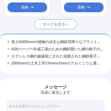
保証金属の囲うこと
接触
接触
溶接された鋼鉄格子
すべてを見る
Gabionの金網
穴があいた金属の網
長さ6000mmの植物の頑丈な鋼鉄耳障りなプラットホームの幅1000mm
拡大された金属の網
A36ペーパー作成工場のための鋼鉄開いた網の格子のプラットホームBS4306
ステンレス鋼の鋸歯状にされた溶接された鋼鉄格子の幅1000mm ASTM A1011
窓スクリーンの網
2000mmの土木工学25mmx3mmのアルミニウム通路の格子
構造の金網
炭素鋼のスエージは耳障りなASTM A123によって溶接された棒格子を締めた
階段踏面のための長さ6000mm圧力ロックされた格子ASTM A123
ステンレス鋼の溶接された網
食品加工の出版物は耳障りな溶接ASTM A1011を締めた
メッセージ
電流を通された溶接された網
空港走路のための明白な表面の316のステンレス鋼耳障りな階段踏面
迅速に返信します
幅1000mmは鋼鉄耳障りな床張りの長さ2000mmを溶接した
編まれた金網
A36は鋼鉄格子ASTM A123の鋼鉄通路の格子を溶接した