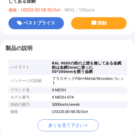
してある金網
価格：USD25.00-58.35/Set
MOQ：100sets
ベストプライス
接触
製品の説明
,
RAL 9005の粉の上塗を施してある金網
ハイライト
,
粉は金網2mmに塗った
50*200mmを囲う金網
プラスチックFilm+Metal/Woodenパレッ
パッケージの詳細
ト
ブランド名
X MESH
モデル番号
X MESH-074
供給の能力
5000sets/week
価格
USD25.00-58.35/Set
多くを見て下さい