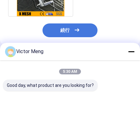
塗を施してある金網
続行
Victor Meng
推薦されたプロダクト
5:30 AM
Good day, what product are you looking for?
空港BS ENの
横のワイヤー間隔
Favを囲う抗張
13438:2005の標準の
200mmを囲う直径
690 Mpaの金
表面質の粉はFAVシリ
5mmの金属の網は溶接
保証2400のシ
ーズ塀に塗った
した
い電流を通され
ベストプライス
ベストプライス
ベストプラ