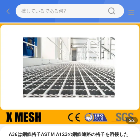
2
/
2
A36は鋼鉄格子ASTM A123の鋼鉄通路の格子を溶接した