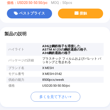
価格：USD20.50-50.50/pc
MOQ：50pcs
ベストプライス
接触
製品の説明
,
A36は鋼鉄格子を溶接した
ハイライト
,
ASTM A123の鋼鉄通路の格子
A36鋼鉄通路の格子
プラスチック フィルムおよびパレット パ
パッケージの詳細
ッキングと包まれる
ブランド名
X MESH
モデル番号
X MESH-0142
供給の能力
8500pcs/week
価格
USD20.50-50.50/pc
多くを見て下さい