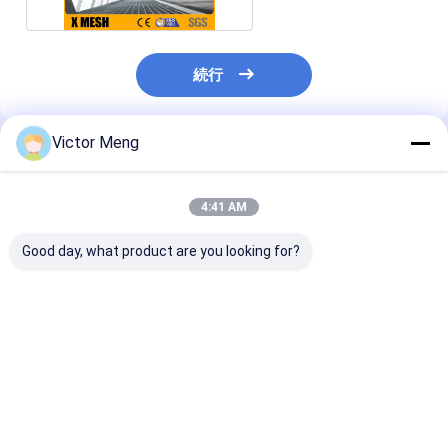
続行
Victor Meng
推薦されたプロダクト
4:41 AM
Good day, what product are you looking for?
セメントの植物300の
化学製品工場I棒タイプ
Bs729標準的
シリーズ棒ピッチ
は鋼鉄耳障りなアルミ
の植物は鋼鉄耳
30mmに耐える物質的
合金の物質的な幅1m
十字棒5mmに
なステンレス鋼の格子
を溶接した
した
ベストプライス
ベストプライス
ベストプラ