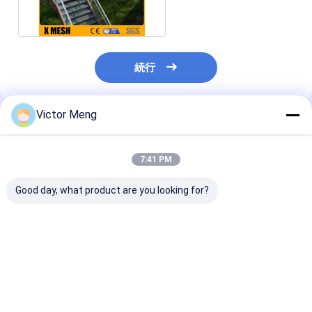
れた格子ASTM A123
続行
Victor Meng
推薦されたプロダクト
7:41 PM
Good day, what product are you looking for?
セメントの植物300の
化学製品工場I棒タイプ
Bs729標準的
シリーズ棒ピッチ
は鋼鉄耳障りなアルミ
の植物は鋼鉄耳
30mmに耐える物質的
合金の物質的な幅1m
十字棒5mmに
なステンレス鋼の格子
を溶接した
した
ベストプライス
ベストプライス
ベストプラ