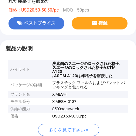
れた棒格子を締めた
価格：USD20.50-50.50/pc
MOQ：50pcs
ベストプライス
接触
製品の説明
,
炭素鋼のスエージのロックされた格子
スエージのロックされた格子ASTM
ハイライト
A123
,
ASTM A123は棒格子を溶接した
プラスチック フィルムおよびパレット パ
パッケージの詳細
ッキングと包まれる
ブランド名
X MESH
モデル番号
X MESH-0137
供給の能力
8500pcs/week
価格
USD20.50-50.50/pc
多くを見て下さい