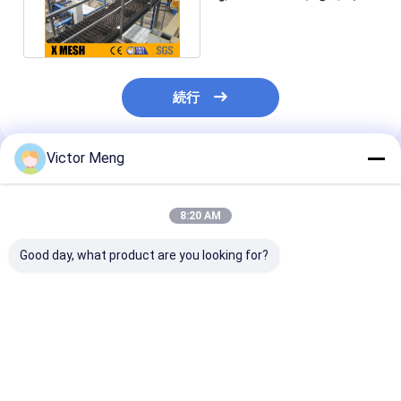
接された棒格子を締めた
続行
Victor Meng
推薦されたプロダクト
8:20 AM
Good day, what product are you looking for?
セメントの植物300の
化学製品工場I棒タイプ
Bs729標準的
シリーズ棒ピッチ
は鋼鉄耳障りなアルミ
の植物は鋼鉄耳
30mmに耐える物質的
合金の物質的な幅1m
十字棒5mmに
なステンレス鋼の格子
を溶接した
した