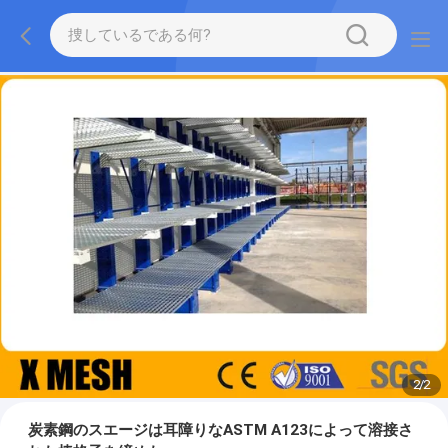
2
/
2
炭素鋼のスエージは耳障りなASTM A123によって溶接さ