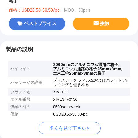
格子
価格：USD20.50-50.50/pc
MOQ：50pcs
ベストプライス
接触
製品の説明
,
2000mmのアルミニウム通路の格子
ハイライト
,
アルミニウム通路の格子25mmx3mm
土木工学25mmx3mmの格子
プラスチック フィルムおよびパレット パ
パッケージの詳細
ッキングと包まれる
ブランド名
X MESH
モデル番号
X MESH-0136
供給の能力
8500pcs/week
価格
USD20.50-50.50/pc
多くを見て下さい