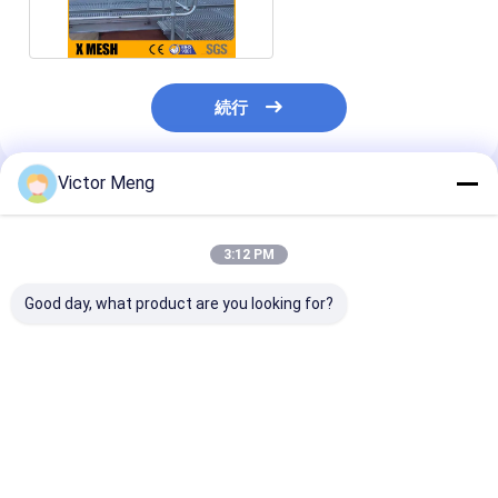
ニウム通路の格子
続行
Victor Meng
推薦されたプロダクト
3:12 PM
Good day, what product are you looking for?
セメントの植物300の
化学製品工場I棒タイプ
Bs729標準的
シリーズ棒ピッチ
は鋼鉄耳障りなアルミ
の植物は鋼鉄耳
30mmに耐える物質的
合金の物質的な幅1m
十字棒5mmに
なステンレス鋼の格子
を溶接した
した
ベストプライス
ベストプライス
ベストプラ