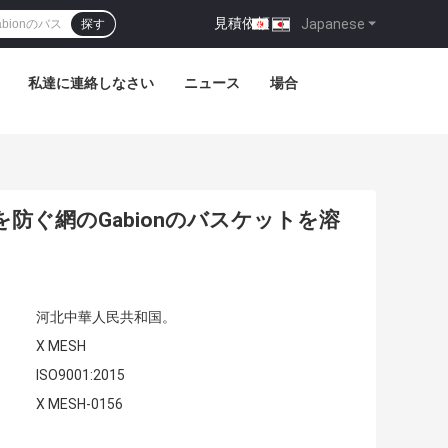
見積依頼
|
Japanese
探す
私達に連絡しなさい
ニュース
場合
りを防ぐ網のGabionのバスケットを溶
河北中華人民共和国。
X MESH
ISO9001:2015
X MESH-0156