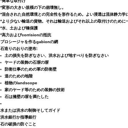
*簡単な取付け
*変形の大きい規模の下の崩壊無し。
*混合された自然環境との完全性を形作るため。よい浸透は流体静力学
*より少ない輸送の貨物。それは輸送およびそれ以上の取付けのために
*水、土および橋保護
*高力およびcorrisionの抵抗
プロシージャを作るgabionの網
石造りのおりの塗布:
土の損失を防ぎなさい、洪水および地すべりを防ぎなさい
ヤードの装飾の石塀の塀
防衛仕事のための軍の防衛壁
道のための地階
植物のlandscope
家のヤード等のための装飾の技術
石は擁壁の塀を満たした
水または洪水の制御そしてガイド
洪水銀行か指導銀行
石の破損の防ぐこと