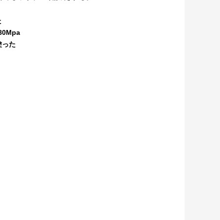
た
0Mpa
塗った