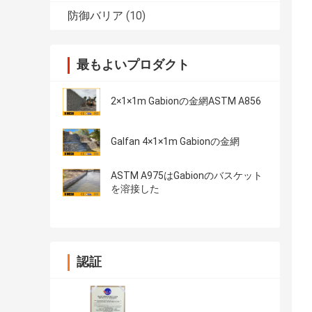
防御バリア
(10)
最もよいプロダクト
2×1×1m Gabionの金網ASTM A856
Galfan 4×1×1m Gabionの金網
ASTM A975はGabionのバスケット
を溶接した
認証