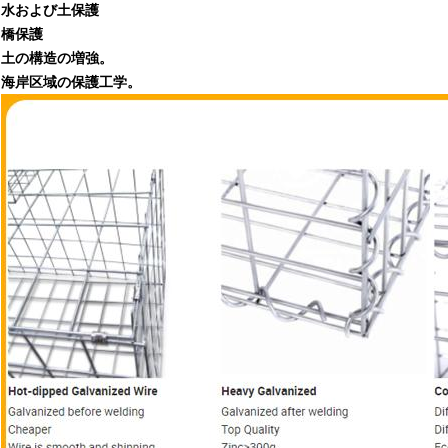
水および土保護
橋保護
土の構造の増強。
海岸区域の保護工学。