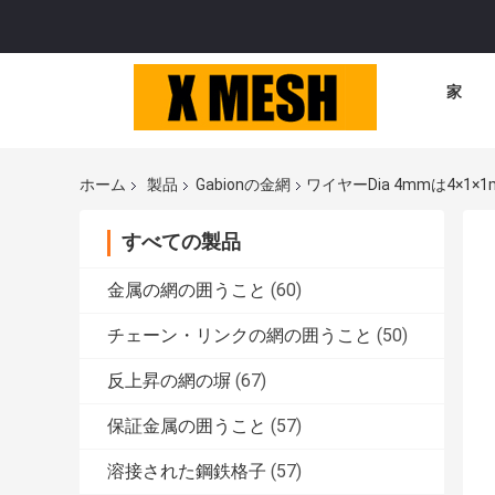
家
ホーム
製品
Gabionの金網
ワイヤーDia 4mmは4×
すべての製品
金属の網の囲うこと
(60)
チェーン・リンクの網の囲うこと
(50)
反上昇の網の塀
(67)
保証金属の囲うこと
(57)
溶接された鋼鉄格子
(57)