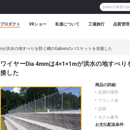
プロダクト
VRショー
私達について
工場旅行
品質管理
1×1mが洪水の地すべりを防ぐ網のGabionのバスケットを溶接した
ワイヤーDia 4mmは4×1×1mが洪水の地すべ
接した
商品の詳細:
起源の場所:
ブランド名:
証明:
モデル番号:
お支払配送条件: