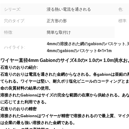
シリーズ:
浸る熱い電流を通される
色:
穴のタイプ:
正方形の形
標準:
特徴:
簡単な取付け
4mmの溶接された網のgabionのバスケット
,
ハイライト:
4mmのgabionのバスケット4×1×1m
ワイヤー直径4mm Gabionのサイズ4.0の× 1.0の× 1.0
石造りのおりの紹介:
石造りのおりは電流を通された金網からなされる。各gabionは亜鉛
てられる。ワイヤーは堅い、耐久ポリ塩化ビニールのコーティングとまた
命の良質材料の結果の使用。
溶接されたGabionsはサイズの完全な範囲の在庫から供給される。
に応じてまた利用できる。
石造りのおりの精密
溶接されたGabionsはワイヤーが精密で溶接されるので最上質、マ
は企業の最も強い溶接された金網である。