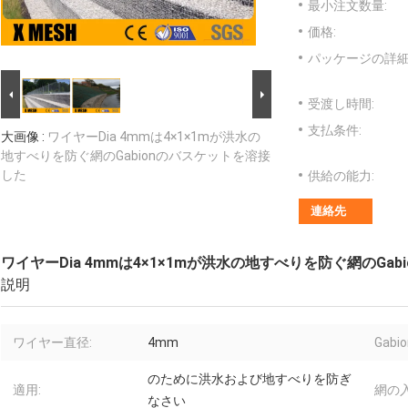
最小注文数量:
価格:
パッケージの詳細
受渡し時間:
支払条件:
大画像 :
ワイヤーDia 4mmは4×1×1mが洪水の
地すべりを防ぐ網のGabionのバスケットを溶接
した
供給の能力:
連絡先
ワイヤーDia 4mmは4×1×1mが洪水の地すべりを防ぐ網のGa
説明
ワイヤー直径:
4mm
Gab
のために洪水および地すべりを防ぎ
適用:
網の入
なさい