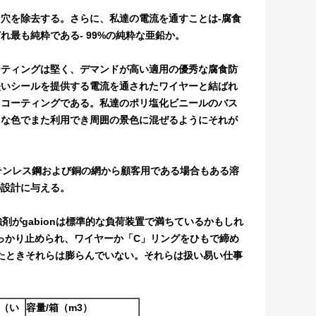
穴を除去する。さらに、私達の電流を通すことは-腐食
れ最も純粋である- 99%の純粋な亜鉛か。
ーティングは堅く、デマンドが高い適用の優秀な腐食防
堅いシールを提供する電流を通されたワイヤーと結ばれ
るコーティングである。私達のポリ塩化ビニールのバス
ろな色でまた利用でき周囲の景色に混ぜるようにそれが
ステンレス鋼および銅の網から顧客用である場合もある溶
の設計に与える。
強剤がgabionは標準的な負荷装置で満ちているかもしれ
しっかり止められ、ワイヤーか「C」リングをひもで締め
されたときそれらは膨らんでいない。それらは扱い易い仕事
。
 （い
容量/箱（m3）