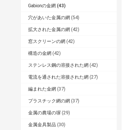
Gabionの金網
(43)
穴があいた金属の網
(54)
拡大された金属の網
(42)
窓スクリーンの網
(42)
構造の金網
(42)
ステンレス鋼の溶接された網
(42)
電流を通された溶接された網
(27)
編まれた金網
(37)
プラスチック網の網
(37)
金属の農場の塀
(29)
金属金具製品
(30)