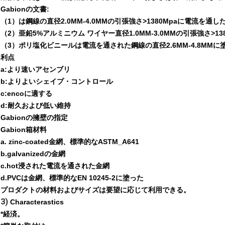
Gabionの文書:
（1）は鋼線の直径2.0MM-4.0MMの引張強さ>1380Mpaに電流を通し
（2）亜鉛5%アルミニウム ワイヤー直径1.0MM-3.0MMの引張強さ>138
（3）ポリ塩化ビニールは電流を通された鋼線の直径2.6MM-4.8MMに
利点
a:より速いアセンブリ
b:よりよいシェイプ・コントロール
c:encoに適する
d:耐久および低い維持
Gabionの擁壁の指定
Gabion箱材料
a. zinc-coated金網、標準的なASTM_A641
b.galvanizedの金網
c.hot浸された電流を通された金網
d.PVCは金網、標準的なEN 10245-2に塗った
プロダクトの材料およびサイズは要望に応じて利用できる。
3)
Characterastics
*経済。