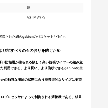
銀
ASTM A975
溶接された網のgabionのバスケット4×1×1m
,
m洪水および地すべりの石のおりを防ぐため
の厚い防蝕層が塗られる険しく高い抗張ワイヤーの組み立
利用できる。より長い、より信頼できるgabionの生
あなたの独特な場所の状態に合う非典型的なサイズは要望
イクロプロセッサによって制御される溶接機である。結果