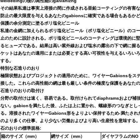
weldedingの後の高性能のgalvanizng
その結果私達は事実上溶接の間に作成される亜鉛コーティングの有害な
防止の最大限度を与えるあなたのgabionsに確実である場合もあるかど
保護の余分測定に塗るポリ塩化ビニール
私達の金網に加えられるポリ塩化ビニール（ポリ塩化ビニール）のコ
止のために設計される。ポリ塩化ビニールのコーティングは環境的に
るヒューズである。結果は高い紫外線および塩水の露出の下で網に握
ケットはあなたの適用にまたは必要とする高い可視性を与えるいろい
する。
特別な石造りのおり
極限状態およびプロジェクトの適用のために、ワイヤーGabionsを
接した。これらの高性能の網は最も厳しい条件の極度な保護をあなた
石造りのおりの取付け
分野の取付けは速く、容易である。取付けられてdiaphramsおよび補
ない。gabionを満たした後、ふたは上に置かれ、螺線形のつなぎと
る。溶接されたワイヤーGabions形をよりよい保持するため-満た
のより多くの仕事、より少ない労働およびより高い生産性を意味する
石のおりの標準規格:
箱のサイズ（mm）
網サイズ（mm）
ダイヤフラムのNO